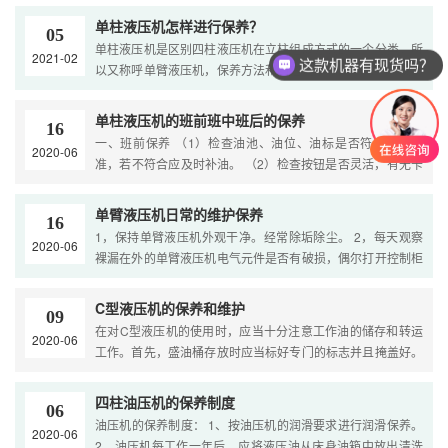
油液 ....
单柱液压机怎样进行保养？
05
单柱液压机是区别四柱液压机在立柱组成方式的一个分类，所
2021-02
这款机器有现货吗？
以又称呼单臂液压机，保养方法和四柱几乎相同，滕州众友重
工液压机厂家小编提醒您 ，日常保养单臂液压机，需要注意一
....
单柱液压机的班前班中班后的保养
16
一、班前保养 （1）检查油池、油位、油标是否符合规定标
2020-06
准，若不符合应及时补油。 （2）检查按钮是否灵活，有无卡
阻。 （3）检查电机接地线是否松动、脱落或损坏。若有松动
应紧 ....
单臂液压机日常的维护保养
16
1，保持单臂液压机外观干净。经常除垢除尘。 2，每天观察
2020-06
裸漏在外的单臂液压机电气元件是否有破损，偶尔打开控制柜
清理灰尘并观察是否有线路及接头断开。 3，若发现单臂液压
机 ....
C型液压机的保养和维护
09
在对C型液压机的使用时，应当十分注意工作油的储存和转运
2020-06
工作。首先，盛油桶存放时应当标好专门的标志并且掩盖好。
温度较低的冬季，要特别注意的是勿让桶内空气的冷凝水混入
油 ....
四柱油压机的保养制度
06
油压机的保养制度： 1、按油压机的润滑要求进行润滑保养。
2020-06
2、油压机每工作一年后，应将液压油从床身油箱中放出清洗