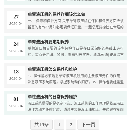
油箱，重新加注经过过滤的液压油，油量应该确定在油标的3/
....
单臂液压机的保养详细该怎么做
27
一、 保养和保护方面 关于单臂液压机在保护和保养方面应该
2020-04
留意的有作业用油必定要保证质量，一起必定要操控在合理的
范围内，一起也必定要留意油液的过滤运用，作业油留意及时
....
单臂液压机要定期保养
24
单臂液压机首要的设备保护作业是在日常保护的基础上进行
2020-04
的，重点是光滑、紧固、查看相关零件，清洗三通(即清洁空
气、机油、燃油滤清器等)。榜首级保护由液压机组组长辅导，
由 ....
单臂液压机怎么保养和维护
18
1、操作者必须熟悉单臂液压机所用的主要液压元件的作用，
2020-04
熟悉液压系统原理，掌握系统动作顺序。 2、操作者要经常监
视液压系统工作状况，观测工作压力和速度，检查工件尺寸及
道 ....
单柱液压机的日常保养维护
01
液压系统需要的是稳定可靠。液压系统的工作原理是依靠液压
2020-04
油作为动力传输介质，通过主泵将液压油加压，并通过控制阀
的转换传递至各个工作装置进行做功，为整机的能量传输起到
....
共19条
1
2
下一页