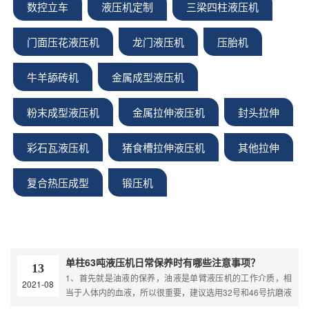
数控立车
液压机定制
三梁四柱液压机
门面压花液压机
龙门液压机
压胎机
牛羊舔砖机
金属成型液压机
粉末成型液压机
金属拉伸液压机
封头拉伸
彩石瓦液压机
猪食槽拉伸液压机
其他拉伸
复合热压成型
锻压机
单柱63吨液压机日常保养时有哪些注意事项？
13
1、首先就是油液的保养，油液是单臂液压机的工作介质，相
2021-08
当于人体内的血液，所以很重要，建议选用32号和46号抗磨液
压油，首次更换油液的周期通常为3个月左右，以后再次更换