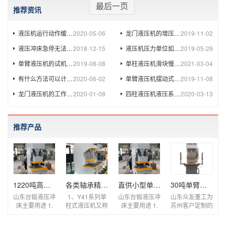
最后一页
推荐资讯
液压机运行动作缓慢的五大原因
2020-05-06
龙门液压机的增压回路
2019-11-02
液压冲床急停无法复位的原因及解决方法
2018-12-15
液压机压力单位如何计算
2019-05-29
单臂液压机的试机操作
2019-08-08
单柱液压机滑块慢速下降时抖动比较剧烈怎么办
2021-03-04
有什么方法可以计算出油压机的功率？
2020-06-02
单臂液压机摆动式液压缸的工作原理
2019-11-08
龙门液压机的工作原理是怎么样的？
2020-01-08
四柱液压机液压系统压力怎么调整
2020-03-13
推荐产品
1220吨高速液压冲床 高效节能数控伺服冲孔液压机
各类轴承精准校直压装单臂压装机 小型快速单柱
直供小型单臂快速压装液压机冲床 单柱式轴承电
30吨单臂式油压机 30T压装整形单柱液压机
山东台锻液压冲
1、Y41系列单
山东台锻液压冲
山东众友重工为
床主要用途 1.
柱式液压机又称
床主要用途 1.
苏州客户定制的
可适用于板料的
为C型液压机，
可适用于板料的
单柱油压机是一
冲裁、弯曲、翻
采用单柱式整体
冲裁、弯曲、翻
种利用液压传动