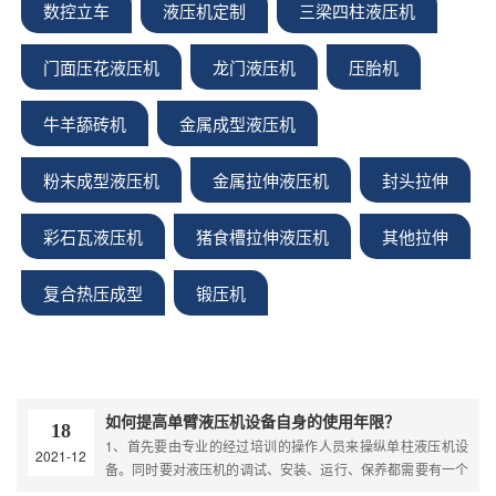
数控立车
液压机定制
三梁四柱液压机
门面压花液压机
龙门液压机
压胎机
牛羊舔砖机
金属成型液压机
粉末成型液压机
金属拉伸液压机
封头拉伸
彩石瓦液压机
猪食槽拉伸液压机
其他拉伸
复合热压成型
锻压机
如何提高单臂液压机设备自身的使用年限？
18
1、首先要由专业的经过培训的操作人员来操纵单柱液压机设
2021-12
备。同时要对液压机的调试、安装、运行、保养都需要有一个
深入的了解的人员来进行操作，如此能够有效的减少设备因为