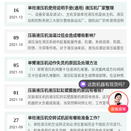
人为因素造成的故障。2、液压油的选择。液压油的洁净度和
单柱液压机使用说明手册(通用) 液压机厂家整理
16
质量以及工作粘度决定了液压机液压系统工作的可靠性，以及
一、设备安装及调试1、主机安装单柱液压机是由主机、液压
2021-12
液压机的寿命、效率、经济性。选择合适的液压油能够使液压
站和控制系统三大部分整体装运出厂，随机出厂的有使用说明
机的液压系统稳定，减少油温对粘度的影响，增强系统的耐侵
书、产品合格证。机器到厂后，安装调试方法要正确并注意安
蚀和耐磨能力，对泵和液 ....
全。机器安装在混凝土基础上，校正水平安装好地角螺丝，油
压装液压机油温过低会造成哪些影响？
09
缸与控制部分的油管已连接好。由于运输愿因，检查各紧固部
液压油在液压系统中起着能量传递、抗磨、系统润滑、防腐、
2021-10
分是否有松动现象。油箱内已注入过滤的46#抗磨液压油〔以
防锈、冷却等作用。对于液压油来说，首先应满足液压装置在
后更换加至液位计三分之二高度〕，液压泵下体注满46#抗磨
工作温度下与启动温度下对液体粘度的要求，每种液压油都有
液压油，检察电器设 ....
....
单臂液压机动作失灵的原因及处理方法
05
（1）单臂液压机阀塞卡住或阀孔堵塞。当流量阀或方向阀阀
2021-10
芯卡住或阀孔堵塞时，液压缸容易发生故障或故障。在这种情
况下，检查油污染;检查污垢或胶体沉积物是否卡在阀塞中或堵
这款机器有现货吗？
....
压装液压机液压缸缸壁膨胀的原因有哪些？
01
压装液压机的液压缸的缸壁膨胀的原因有很多。这可能是由于
2021-10
机器的大负载或高速。当突然瞬间停止时，工作室中的压力值
会立即增加。即使多次超过最大工作压力，单臂液压机气缸直
....
单柱液压机空转试机前有哪些准备工作？
27
1、单柱液压机空运转试验必须在基础完全干固后方可进行。
2021-09
2、检查各部位有无异物，各联接件和紧固件有无松懈。 3、