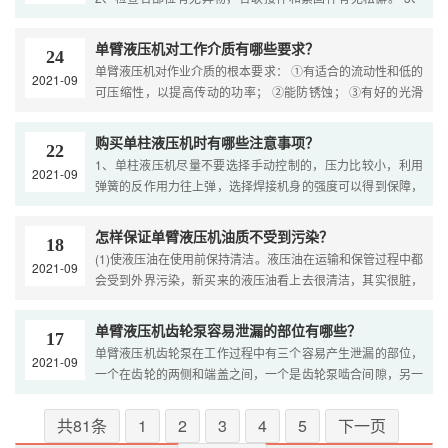
检查单臂液压机各润滑管路，液压管路连接是否正确，所用润
滑 ....
单臂液压机对工作介质有哪些要求？
24
单臂液压机对作业介质的根本要求： ①有适合的流动性和低的
2021-09
可压缩性，以提高传动的功率； ②能防锈蚀； ③有好的光滑
功能； ④易于密封； ⑤功能安稳，长期作业而不蜕变。 单臂
....
购买单柱液压机时有哪些注意事项？
22
1、单柱液压机尽量不要选择手动控制的，压力比较小，利用
2021-09
弹簧的反作用力往上弹，选择焊接机身的强度可以得到保障，
拼接机身容易出现问题，不要因为价格便宜选择那种的。 2、
现 ....
怎样保证单臂液压机油质不受到污染？
18
(1)使液压油在使用前保持清洁。液压油在运输和保管过程中都
2021-09
会受到外界污染，新买来的液压油看上去很清洁，其实很脏，
必须将其静放数天后经过滤加入液压系统中使用。 (2)使液压
系 ....
单臂液压机齿轮泵容易泄漏的部位有哪些？
17
单臂液压机齿轮泵在工作过程中有三个容易产生泄漏的部位，
2021-09
一个在齿轮的两侧和端盖之间，一个是齿轮泵啮合间隙，另一
个在泵体的内孔和齿轮的外圆之间；由于单臂液压机泵体内孔
....
共81条
1
2
3
4
5
下一页