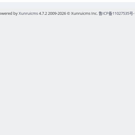
owered by
Xunruicms
4.7.2 2009-2026 © Xunruicms Inc.
鲁ICP备11027535号-