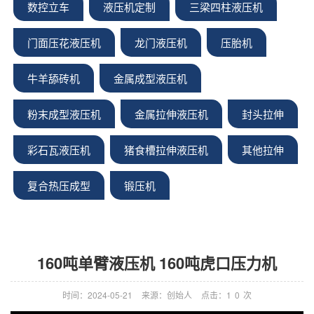
数控立车
液压机定制
三梁四柱液压机
门面压花液压机
龙门液压机
压胎机
牛羊舔砖机
金属成型液压机
粉末成型液压机
金属拉伸液压机
封头拉伸
彩石瓦液压机
猪食槽拉伸液压机
其他拉伸
复合热压成型
锻压机
160吨单臂液压机 160吨虎口压力机
时间：2024-05-21
来源：创始人
点击：1
0
次