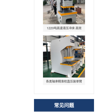
1220吨高速液压冲床 高效
节能数控伺服冲孔液压机
各类轴承精准校直压装单臂
压装机 小型快速单柱
常见问题