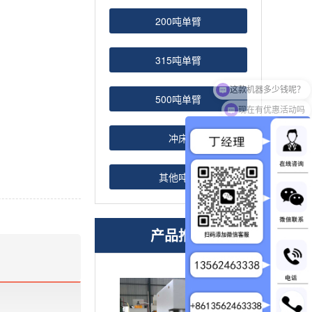
200吨单臂
315吨单臂
500吨单臂
现在有优惠活动吗
冲床
其他吨位
产品推荐