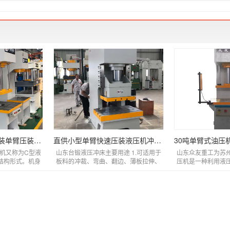
各类轴承精准校直压装单臂压装机 小型快速单柱
直供小型单臂快速压装液压机冲床 单柱式轴承电
压机又称为C型液
山东台锻液压冲床主要用途 1.可适用于
山东众友重工为苏
结构形式。机身
板料的冲裁、弯曲、翻边、薄板拉伸、
压机是一种利用液
气体保...
精冲、金属零件的冷挤压 2....
的工业设备，具有结