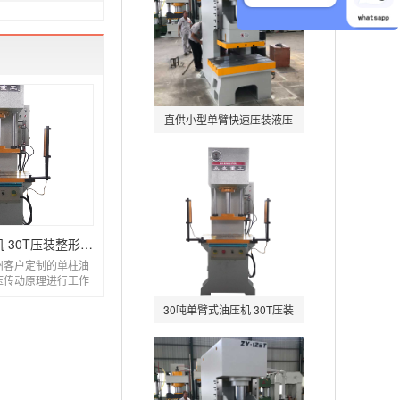
直供小型单臂快速压装液压
机冲床 单柱式轴承电
30吨单臂式油压机 30T压装整形单柱液压机
州客户定制的单柱油
压传动原理进行工作
构稳固、操作灵...
30吨单臂式油压机 30T压装
整形单柱液压机