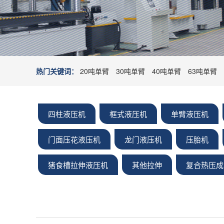
热门关键词：
20吨单臂
30吨单臂
40吨单臂
63吨单臂
四柱液压机
框式液压机
单臂液压机
门面压花液压机
龙门液压机
压胎机
猪食槽拉伸液压机
其他拉伸
复合热压成