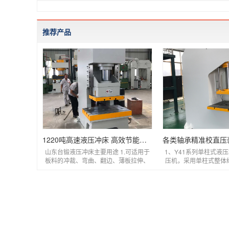
推荐产品
1220吨高速液压冲床 高效节能数控伺服冲孔液压机
山东台锻液压冲床主要用途 1.可适用于
1、Y41系列单柱式液
板料的冲裁、弯曲、翻边、薄板拉伸、
压机，采用单柱式整体
精冲、金属零件的冷挤压 2....
采用Q235钢板CO2