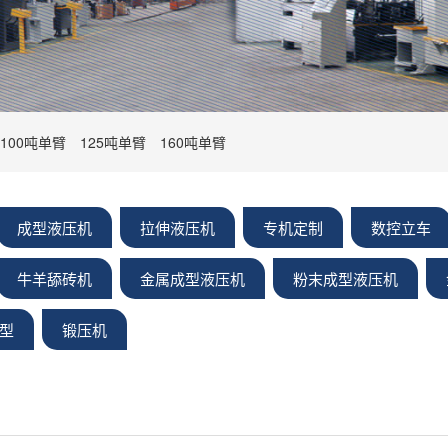
100吨单臂
125吨单臂
160吨单臂
成型液压机
拉伸液压机
专机定制
数控立车
牛羊舔砖机
金属成型液压机
粉末成型液压机
型
锻压机