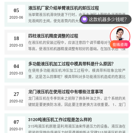
马 ....
液压机厂家介绍单臂液压机的卸压过程
05
当单臂液压机滑块快速下行时，由于主油缸上腔的负压而吸开
2020-06
这款机器多少钱呢？
充液阀的主阀，使充液筒内的大量油液流入主缸上腔，以使滑
块能顺利的快速下行。单臂液压机卸压时，控制油首先进入控
....
四柱液压机精度调整的过程
18
在液压机的安装过程中，应该注意四个调节螺母对于工作台的
2020-03
等高，使液压机机器精度调整有较好的基础。在加压状态（保
压）下，将活塞与活动横梁所联接零件紧固使其联成一个整体
....
多功能液压机加工过程中模具带料是什么原因？
04
在使用多功能液压机冲压加工过程中，模具带料现象比较严
2020-03
重，这是怎么回事呢？模具带料对多功能液压机造成的危害比
较大，会导致上模冲头损坏或断裂，损坏多功能液压机的夹钳
及 ....
龙门液压机在使用过程中有哪些注意事项
27
龙门液压机在冬季到来之前除了换各种油之外，这个系统的关
2020-02
键就是要更换防冻液，因此要注意更换方法很重要。 1、龙门
液压机在日常清扫中，一般会被头发、毛线等细物缠绕，电机
....
3120吨液压机工作过程是怎么样的
07
315吨液压机原理:是利用液压油来传递压力的设备。液压油在
2020-01
密闭的容器中传递压力时是遵循帕斯卡定律315吨液压机的液