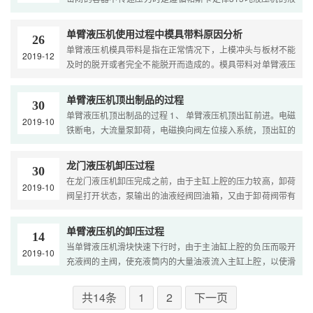
压传动系统由动力机构、控制机构、执行机构、辅助机构和工
作介 ....
单臂液压机使用过程中模具带料原因分析
26
单臂液压机模具带料是指在正常情况下，上模冲头与板材不能
2019-12
及时的脱开或者完全不能脱开而造成的。模具带料对单臂液压
机影响比较大，应及时找出故障原因采取相应措施进行处理。
....
单臂液压机顶出制品的过程
30
单臂液压机顶出制品的过程 1、 单臂液压机顶出缸前进。电磁
2019-10
铁断电，大流量泵卸荷，电磁换向阀左位接入系统，顶出缸的
运动速度由单向调速阀调节。 主油路油液流动路线为：进油，
....
龙门液压机卸压过程
30
在龙门液压机卸压完成之前，由于主缸上腔的压力较高，卸荷
2019-10
阀呈打开状态，泵输出的油液经阀回油箱，又由于卸荷阀带有
阻尼孔，所以泵未完全卸荷，而是以较低的压力输出，此压力
....
单臂液压机的卸压过程
14
当单臂液压机滑块快速下行时，由于主油缸上腔的负压而吸开
2019-10
充液阀的主阀，使充液筒内的大量油液流入主缸上腔，以使滑
块能顺利的快速下行。单臂液压机卸压时，控制油首先进入控
....
共14条
1
2
下一页