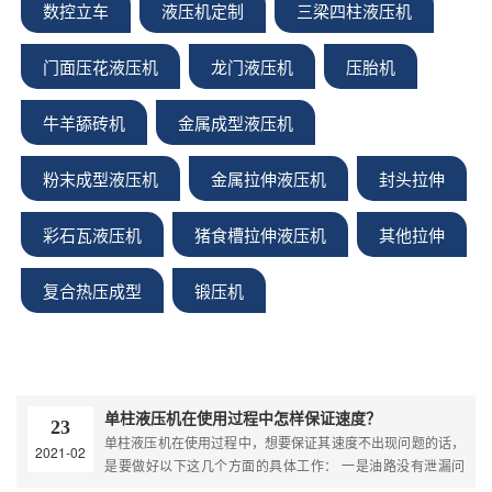
数控立车
液压机定制
三梁四柱液压机
门面压花液压机
龙门液压机
压胎机
牛羊舔砖机
金属成型液压机
粉末成型液压机
金属拉伸液压机
封头拉伸
彩石瓦液压机
猪食槽拉伸液压机
其他拉伸
复合热压成型
锻压机
单柱液压机在使用过程中怎样保证速度？
23
单柱液压机在使用过程中，想要保证其速度不出现问题的话，
2021-02
是要做好以下这几个方面的具体工作： 一是油路没有泄漏问
题。 二是缸体油封的密封性能好。 三是油泵正常工作。 四是