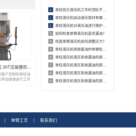
单柱校正液压机工作时顶缸不退回怎么办？
0
单柱液压机启动液压泵时有哪些注意事项？
1
单柱液压机对液压油进行维护时有哪些注意事项
2
如何检查单臂液压机是否漏油？
3
校直单臂液压机如何调整压力？
4
单柱液压机排放废油时有哪些注意事项？
5
单柱液压机液压系统漏油的原因及解决方法
6
单柱液压机液压系统漏油的原因及解决方法
7
30吨单臂式油压机 30T压装整形单柱液压机
单柱液压机液压系统漏油的原因及解决方法
8
州客户定制的单柱油
压传动原理进行工作
单柱液压机液压系统漏油的原因及解决方法
9
构稳固、操作灵...
|
单臂工艺
|
联系我们