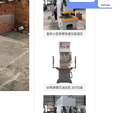
直供小型单臂快速压装液压
机冲床 单柱式轴承电
30吨单臂式油压机 30T压装
整形单柱液压机