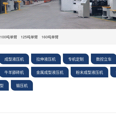
100吨单臂
125吨单臂
160吨单臂
成型液压机
拉伸液压机
专机定制
数控立车
牛羊舔砖机
金属成型液压机
粉末成型液压机
型
锻压机