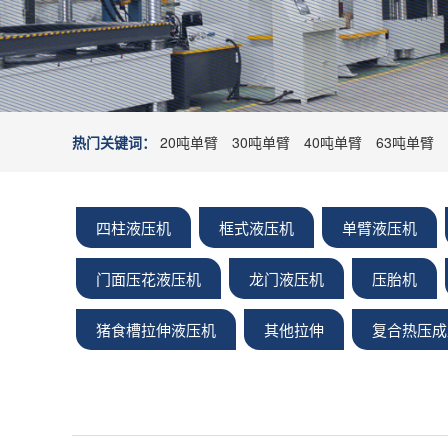
热门关键词：
20吨单臂
30吨单臂
40吨单臂
63吨单臂
四柱液压机
框式液压机
单臂液压机
门面压花液压机
龙门液压机
压胎机
猪食槽拉伸液压机
其他拉伸
复合热压成