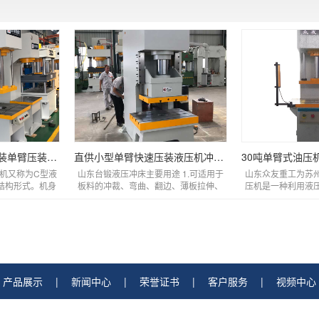
各类轴承精准校直压装单臂压装机 小型快速单柱
直供小型单臂快速压装液压机冲床 单柱式轴承电
压机又称为C型液
山东台锻液压冲床主要用途 1.可适用于
山东众友重工为苏
结构形式。机身
板料的冲裁、弯曲、翻边、薄板拉伸、
压机是一种利用液
气体保...
精冲、金属零件的冷挤压 2....
的工业设备，具有结
产品展示
|
新闻中心
|
荣誉证书
|
客户服务
|
视频中心