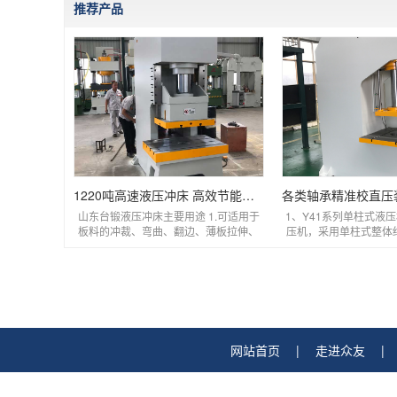
推荐产品
1220吨高速液压冲床 高效节能数控伺服冲孔液压机
山东台锻液压冲床主要用途 1.可适用于
1、Y41系列单柱式液
板料的冲裁、弯曲、翻边、薄板拉伸、
压机，采用单柱式整体
精冲、金属零件的冷挤压 2....
采用Q235钢板CO2
网站首页
|
走进众友
|