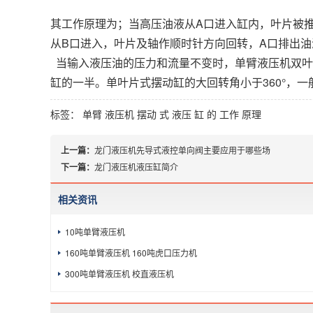
其工作原理为；当高压油液从A口进入缸内，叶片被
从B口进入，叶片及轴作顺时针方向回转，A口排出油
当输入液压油的压力和流量不变时，单臂液压机双叶
缸的一半。单叶片式摆动缸的大回转角小于360°，一般不
标签：
单臂
液压机
摆动
式
液压
缸
的
工作
原理
上一篇：
龙门液压机先导式液控单向阀主要应用于哪些场
下一篇：
龙门液压机液压缸简介
相关资讯
10吨单臂液压机
160吨单臂液压机 160吨虎口压力机
300吨单臂液压机 校直液压机