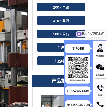
200吨单臂
315吨单臂
500吨单臂
这款机器有现货吗？
冲床
其他吨位
产品推荐