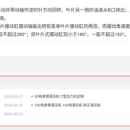
推动并带动轴作逆时针方向回转，叶片另一侧的油液从B口排出；
液。
片摆动缸摆动轴输出转矩是单叶片摆动缸的两倍，而摆动角速度
超过280°；双叶片式摆动缸则小于180°，一般不超过150°。
2024-05-21
25吨单臂液压机 C型压力机定制
2024-05-21
100吨单臂液压机 100吨液压机 校正液压机
2024-05-21