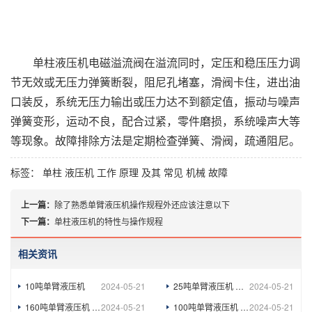
单柱液压机电磁溢流阀在溢流同时，定压和稳压压力调
节无效或无压力弹簧断裂，阻尼孔堵塞，滑阀卡住，进出油
口装反，系统无压力输出或压力达不到额定值，振动与噪声
弹簧变形，运动不良，配合过紧，零件磨损，系统噪声大等
等现象。故障排除方法是定期检查弹簧、滑阀，疏通阻尼。
标签：
单柱
液压机
工作
原理
及其
常见
机械
故障
上一篇：
除了熟悉单臂液压机操作规程外还应该注意以下
下一篇：
单柱液压机的特性与操作规程
相关资讯
10吨单臂液压机
2024-05-21
25吨单臂液压机 C型压力机定制
2024-05-21
160吨单臂液压机 160吨虎口压力机
2024-05-21
100吨单臂液压机 100吨液压机 校正液压机
2024-05-21