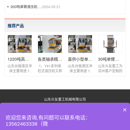
300吨单臂液压机 校直液压机
2024-05-21
推荐产品
1220吨高速液压冲床 高效节能数控伺服冲孔液压机
各类轴承精准校直压装单臂压装机 小型快速单柱
直供小型单臂快速压装液压机冲床 单柱式轴承电
30吨单臂式油压机 30T压装整形单柱液压机
山东台锻液压冲
1、Y41系列单
山东台锻液压冲
山东众友重工为
床主要用途 1.
柱式液压机又称
床主要用途 1.
苏州客户定制的
可适用于板料的
为C型液压机，
可适用于板料的
单柱油压机是一
冲裁、弯曲、翻
采用单柱式整体
冲裁、弯曲、翻
种利用液压传动
边、薄板拉伸、
结构形式。机身
边、薄板拉伸、
原理进行工作的
精冲、金属零件
采用Q235钢板
精冲、金属零件
工业设备，具有
的冷挤压 2....
CO2气体保...
的冷挤压 2....
结构稳固、操作
山东众友重工机械有限公司
灵...
电话：13562463338
×
备案号：
鲁ICP备11027535号-14
欢迎您来咨询,有问题可以联系电话：
邮箱：1959246186@qq.com
13562463338（微