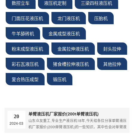
数控立车
液压机定制
三梁四柱液压机
门面压花液压机
龙门液压机
压胎机
牛羊舔砖机
金属成型液压机
粉末成型液压机
金属拉伸液压机
封头拉伸
彩石瓦液压机
猪食槽拉伸液压机
其他拉伸
复合热压成型
锻压机
单臂液压机厂家报价(200t单臂液压机)
20
山东众友重工,专业生产液压机18年,今天给各位分享单臂液压
2024-03
机厂家报价(200t单臂液压机)的一些知识，其中也会对单臂液
压机厂家报价(200t单臂液压机)进行解释，如果能碰巧解决你