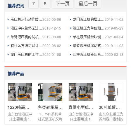
7
8
下一页
最后一页
推荐资讯
液压机运行动作缓慢的五大原因
2020-05-06
龙门液压机的增压回路
2019-11-02
液压冲床急停无法复位的原因及解决方法
2018-12-15
液压机压力单位如何计算
2019-05-29
单臂液压机的试机操作
2019-08-08
单柱液压机滑块慢速下降时抖动比较剧烈怎么办
2021-03-04
有什么方法可以计算出油压机的功率？
2020-06-02
单臂液压机摆动式液压缸的工作原理
2019-11-08
龙门液压机的工作原理是怎么样的？
2020-01-08
四柱液压机液压系统压力怎么调整
2020-03-13
推荐产品
1220吨高速液压冲床 高效节能数控伺服冲孔液压机
各类轴承精准校直压装单臂压装机 小型快速单柱
直供小型单臂快速压装液压机冲床 单柱式轴承电
30吨单臂式油压机 30T压装整形单柱液压机
山东台锻液压冲
1、Y41系列单
山东台锻液压冲
山东众友重工为
床主要用途 1.
柱式液压机又称
床主要用途 1.
苏州客户定制的
可适用于板料的
为C型液压机，
可适用于板料的
单柱油压机是一
冲裁、弯曲、翻
采用单柱式整体
冲裁、弯曲、翻
种利用液压传动